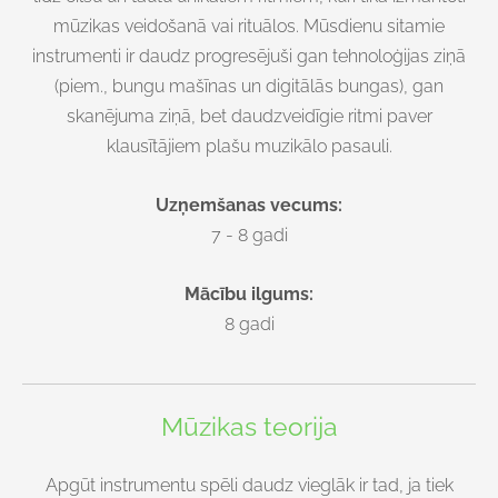
mūzikas veidošanā vai rituālos. Mūsdienu sitamie
instrumenti ir daudz progresējuši gan tehnoloģijas ziņā
(piem., bungu mašīnas un digitālās bungas), gan
skanējuma ziņā, bet daudzveidīgie ritmi paver
klausītājiem plašu muzikālo pasauli.
Uzņemšanas vecums:
7 - 8 gadi
Mācību ilgums:
8 gadi
Mūzikas teorija
Apgūt instrumentu spēli daudz vieglāk ir tad, ja tiek