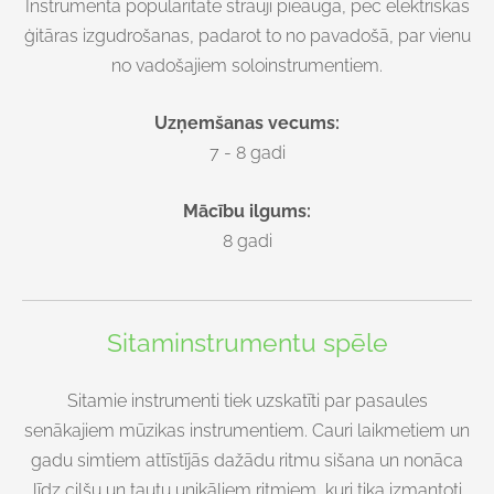
Instrumenta popularitāte strauji pieauga, pēc elektriskās
ģitāras izgudrošanas, padarot to no pavadošā, par vienu
no vadošajiem soloinstrumentiem.
Uzņemšanas vecums:
7 - 8 gadi
Mācību ilgums:
8 gadi
Sitaminstrumentu spēle
Sitamie instrumenti tiek uzskatīti par pasaules
senākajiem mūzikas instrumentiem. Cauri laikmetiem un
gadu simtiem attīstījās dažādu ritmu sišana un nonāca
līdz cilšu un tautu unikāliem ritmiem, kuri tika izmantoti