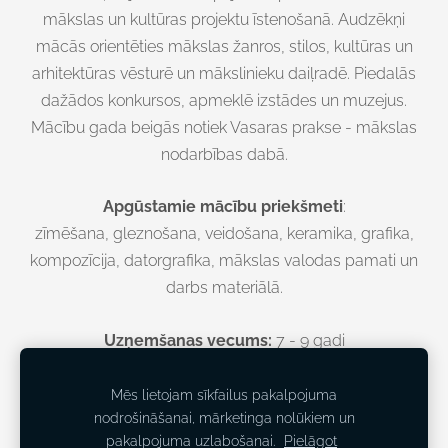
mākslas un kultūras projektu īstenošanā. Audzēkņi
mācās orientēties mākslas žanros, stilos, kultūras un
arhitektūras vēsturē un mākslinieku daiļradē. Piedalās
dažādos konkursos, apmeklē izstādes un muzejus.
Mācību gada beigās notiek Vasaras prakse - mākslas
nodarbības dabā.
Apgūstamie mācību priekšmeti
:
zīmēšana, gleznošana, veidošana, keramika, grafika,
kompozīcija, datorgrafika, mākslas valodas pamati un
darbs materiālā.
Uzņemšanas vecums:
7 - 9 gadi
Mācību ilgums:
7 gadi
Mēs lietojam sīkfailus pakalpojuma
nodrošināšanai, mārketinga nolūkiem un
pakalpojuma uzlabošanai.
Pielāgot