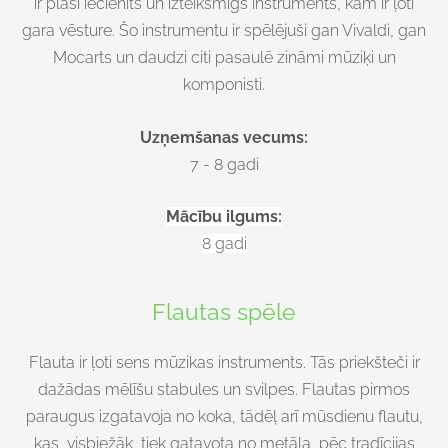
ir plaši iecienīts un izteiksmīgs instruments, kam ir ļoti
gara vēsture. Šo instrumentu ir spēlējuši gan Vivaldi, gan
Mocarts un daudzi citi pasaulē zināmi mūziķi un
komponisti.
Uzņemšanas vecums:
7 - 8 gadi
Mācību ilgums:
8 gadi
Flautas spēle
Flauta ir ļoti sens mūzikas instruments. Tās priekšteči ir
dažādas mēlīšu stabules un svilpes. Flautas pirmos
paraugus izgatavoja no koka, tādēļ arī mūsdienu flautu,
kas, visbiežāk, tiek gatavota no metāla, pēc tradīcijas