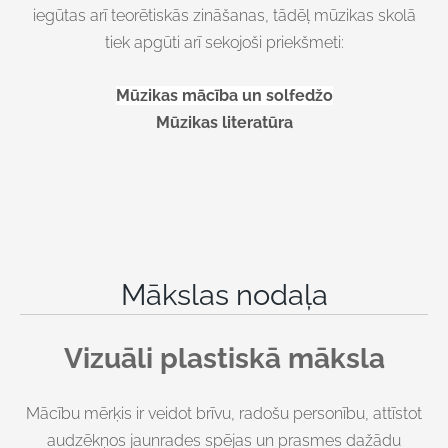
iegūtas arī teorētiskās zināšanas, tādēļ mūzikas skolā
tiek apgūti arī sekojoši priekšmeti:
Mūzikas mācība un solfedžo
Mūzikas literatūra
Mākslas nodaļa
Vizuāli plastiskā māksla
Mācību mērķis ir veidot brīvu, radošu personību, attīstot
audzēkņos jaunrades spējas un prasmes dažādu