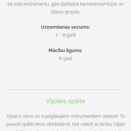
kā solo instrumentu, gan dažādos kameransambļos un
džeza grupās.
Uzņemšanas vecums:
7 - 8 gadi
Mācību ilgums:
8 gadi
Vijoles spēle
Vijole ir viens no svarīgākajiem instrumentiem orķestrī. To
parasti spēlē nevis strinkšķinot, bet velkot ar lociņu. Vijole