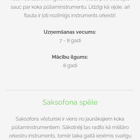
sauc par koka pūšaminstrumentu. Līdzīgi kā vijole, arī
flauta ir ļoti nozīmīgs instruments orķestrī.
Uzņemšanas vecums:
7 - 8 gadi
Mācību ilgums:
8 gadi
Saksofona spēle
Saksofons vēsturiski ir viens no jaunākajiem koka
pūšaminstrumentiem. Sākotnēji tas radīts kā militāro
orķestru instruments, tomēr laika gaitā ieņēmis svarīgu