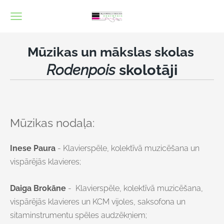
Mūzikas un mākslas skolas
Rodenpois
skolotāji
Mūzikas nodaļa:
Inese Paura
- Klavierspēle, kolektīvā muzicēšana un
vispārējās klavieres;
Daiga Brokāne
-
Klavierspēle, kolektīvā muzicēšana,
vispārējās klavieres un KCM vijoles, saksofona un
sitaminstrumentu spēles audzēkņiem;