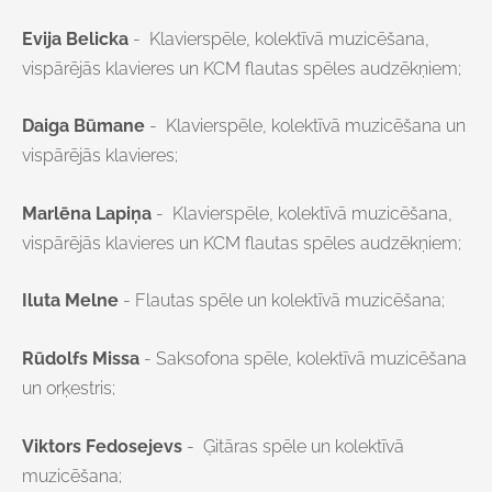
Evija Belicka
-
Klavierspēle, kolektīvā muzicēšana,
vispārējās klavieres un
KCM flautas spēles audzēkņiem
;
Daiga Būmane
-
Klavierspēle, kolektīvā muzicēšana un
vispārējās klavieres;
Marlēna Lapiņa
-
Klavierspēle, kolektīvā muzicēšana,
vispārējās klavieres un
KCM flautas spēles audzēkņiem
;
Iluta Melne
- Flautas spēle un kolektīvā muzicēšana;
Rūdolfs Missa
- Saksofona
spēle, kolektīvā muzicēšana
un orķestris;
Viktors Fedosejevs
- Ģitāras
spēle un kolektīvā
muzicēšana;