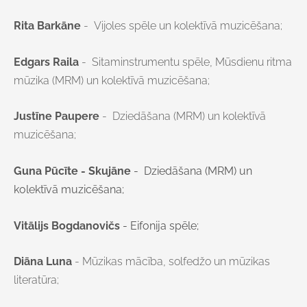
Rita Barkāne
- Vijoles
spēle un kolektīvā muzicēšana;
Edgars Raila
- Sitaminstrumentu
spēle, Mūsdienu ritma
mūzika (MRM) un kolektīvā muzicēšana;
Justīne Paupere
- Dziedāšana
(MRM) un kolektīvā
muzicēšana;
Guna Pūcīte - Skujāne
- Dziedāšana
(MRM) un
kolektīvā muzicēšana;
Vitālijs Bogdanovičs
- Eifonija spēle;
Diāna Luna
- Mūzikas mācība, solfedžo un mūzikas
literatūra;